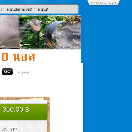
:
:
ป
แผนผังเว็บไซต์
แผนที่
language :
350.00 ฿
รหัส :
LPB