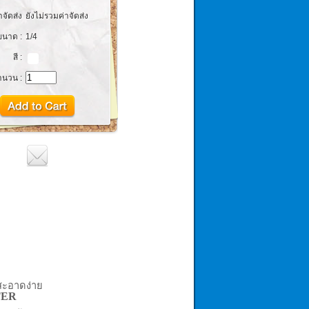
าจัดส่ง
ยังไม่รวมค่าจัดส่ง
ขนาด :
1/4
สี :
ำนวน :
สะอาดง่าย
TER