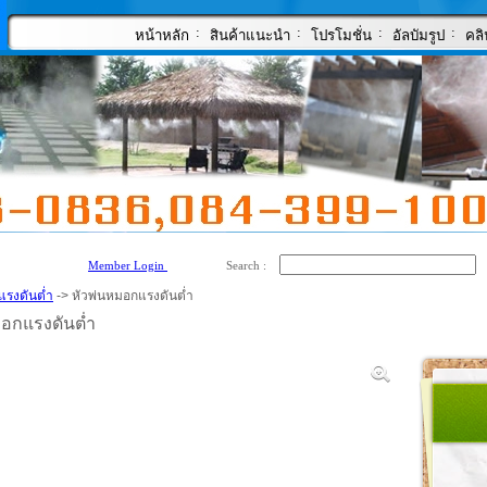
:
:
:
:
หน้าหลัก
สินค้าแนะนำ
โปรโมชั่น
อัลบัมรูป
คลิ
Member Login
Search :
แรงดันต่ำ
-> หัวพ่นหมอกแรงดันต่ำ
มอกแรงดันต่ำ