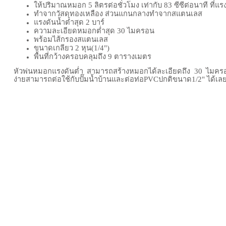
ให้ปริมาณหมอก 5 ลิตรต่อชั่วโมง เท่ากับ 83 ซีซีต่อนาที ที่แรง
ทำจากวัสดุทองเหลือง ส่วนแกนกลางทำจากสแตนเลส
แรงดันน้ำต่ำสุด 2 บาร์
ความละเอียดหมอกต่ำสุด 30 ไมครอน
พร้อมไส้กรองสแตนเลส
ขนาดเกลียว 2 หุน(1/4")
พื้นที่กว้างครอบคลุมถึง 9 ตารางเมตร
หัวพ่นหมอกแรงดันต่ำ สามารถสร้างหมอกได้ละเอียดถึง 30 ไมครอ
ง่ายสามารถต่อใช้กับปั๊มน้ำบ้านและต่อท่อPVCปกติขนาด1/2" ได้เล