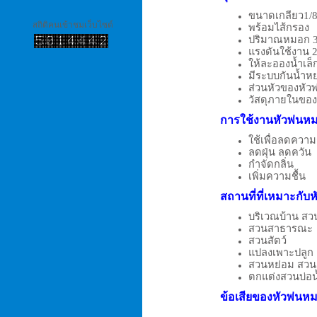
ขนาดเกลียว1/8น
สถิติคนเข้าชมเว็บไซต์
พร้อมไส้กรอง
ปริมาณหมอก 3 -
แรงดันใช้งาน 2
ให้ละอองน้ำเล็
มีระบบกันน้ำห
ส่วนหัวของหั
วัสดุภายในขอ
การใช้งาน
หัวพ่นห
ใช้เพื่อลดควา
ลดฝุ่น ลดควัน
กำจัดกลิ่น
เพิ่มความชื้น
สถานที่ที่เหมาะกับ
ห
บริเวณบ้าน ส
สวนสาธารณะ
สวนสัตว์
แปลงเพาะปลูก 
สวนหย่อม สวน
ตกแต่งสวนบ่อน
ข้อเสียของ
หัวพ่นห