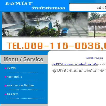
หน้าหล
Member Login
ชุดDIYหัวพ่นหมอกแรงดันต่ำพลาสติก
-> ชุ
สมาชิก
ชุดDIYหัวพ่นหมอกแรงดันต่ำพลา
กระดานข่าว
บทความ และ กิจกรรม
ติดต่อเรา