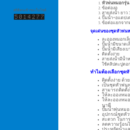
หัวพ่นหมอกรุ่
ข้อต่องอ
สถิติคนเข้าชมเว็บไซต์
สายส่งน้ำ ยาว 
ปั๊มน้ำ+อแดปเต
ข้อต่อแยกจากท
จุดเด่นของชุดหัวพ่
ละอองหมอกเล็
ปั๊มน้ำมีขนาดเ
ปั๊มน้ำมีเสียงเบ
ติดตั้งง่าย
สายส่งน้ำมีน้ำ
ใช้คลิปตะปูตอก
ทำไมต้องเลือกชุด
ติดตั้งง่าย ด
เป็นชุดหัวพ่
สามารถติดตั้ง
ให้ละอองหมอก
ให้ละอองหมอก
นาที
ปั๊มน้ำพ่นหม
อุปกรณ์ชุดหั
สะดวก ในการเ
ลดความร้อนได
ประหยัดน้ำแล