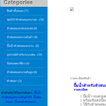
สินค้าทั้งหมด (77)
ชุดDIYหัวพ่นหมอกแรงด.. (18)
หัวพ่นหมอกสแตนเลส (8)
หัวพ่นหมอกแรงดันต่ำ (9)
ปั๊มน้ำหัวพ่นหมอกแรง.. (8)
อุปกรณ์สำหรับระบบพ่น.. (19)
ข้อต่อลดเกลียว (4)
หัวพ่นหมอกแรงดันสูง (8)
รายละเอียดสินค้า
หัวพ่นยา (3)
ปั๊มน้ำสำหรับหัวพ่
รายละเอียด
คำสำหรับใช้ในการค้นหา :
ปั๊มน้ำ
ปั๊มน้ำ+อแดปเต
หัวพ่นหมอกแรงดันต่ำP1
ปั๊มพ่น
พร้อมข้อต่อปั
หมอก
ปั๊มต่อหัวพ่นหมอก
ใช้กับหัวพ่นหมอ