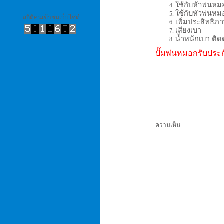
ใช้กับหัวพ่นหมอ
ใช้กับหัวพ่นหมอ
สถิติคนเข้าชมเว็บไซต์
เพิ่มประสิทธิ
เสียงเบา
น้ำหนักเบา ติดต
ปั๊มพ่นหมอกรับประ
ความเห็น