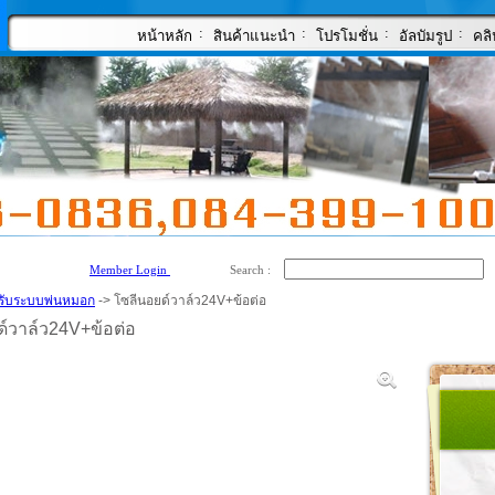
:
:
:
:
หน้าหลัก
สินค้าแนะนำ
โปรโมชั่น
อัลบัมรูป
คลิ
Member Login
Search :
รับระบบพ่นหมอก
-> โซลีนอยด์วาล์ว24V+ข้อต่อ
์วาล์ว24V+ข้อต่อ