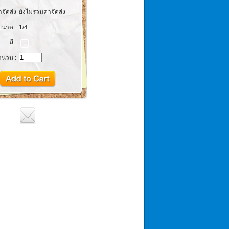
าจัดส่ง
ยังไม่รวมค่าจัดส่ง
ขนาด :
1/4
สี :
ำนวน :