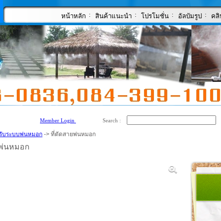
:
:
:
:
หน้าหลัก
สินค้าแนะนำ
โปรโมชั่น
อัลบัมรูป
คลิ
Member Login
Search :
รับระบบพ่นหมอก
-> ที่ตัดสายพ่นหมอก
ยพ่นหมอก