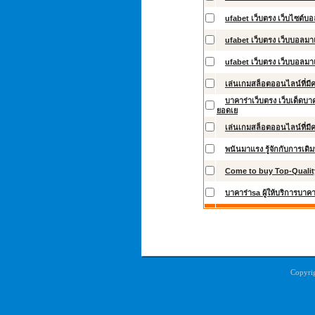
ufabet เว็บตรง เว็บไซต์บ
ufabet เว็บตรง เว็บบอลมา
ufabet เว็บตรง เว็บบอลมา
เล่นเกมสล็อตออนไลน์ที่ม
บาคาร่าเว็บตรง เว็บเด็ดบ
ยอดเย
เล่นเกมสล็อตออนไลน์ที่ม
พนันมาแรง รู้จักกับการเดิ
Come to buy Top-Qualit
บาคาร่าsa ผู้ให้บริการบา
Copyri