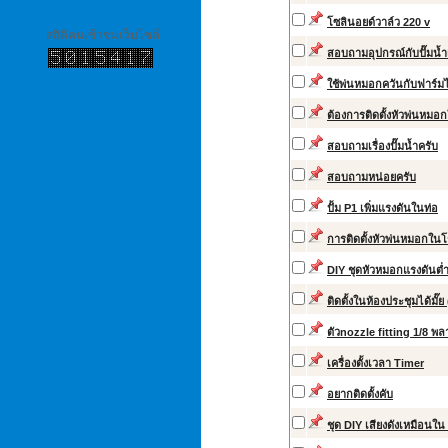
โซลินอยด์วาล์ว 220 v
สถิติคนเข้าชมเว็บไซต์
สอบถามอุปกรณ์กับปั๊มน้ำ
ใช้พ่นหมอกควันกับฟาร์
ต้องการติดตั้งหัวพ่นหมอ
สอบถามเรื่องปั๊มน้ำครับ
สอบถามหน่อยครับ
ปั้ม P1 เพิ่มแรงดันในท่อ
การติดตั้งหัวพ่นหมอกในโ
DIY ชุดหัวหมอกแรงดันต่
ติดตั้งในห้องประชุมได้มั๊
ตัวnozzle fitting 1/8 พ
เครื่องตั้งเวลา Timer
อยากติดตั้งคับ
ชุด DIY เสียงดังเหมือนใน